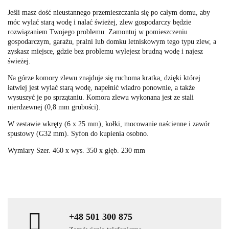
Jeśli masz dość nieustannego przemieszczania się po całym domu, aby
móc wylać starą wodę i nalać świeżej, zlew gospodarczy będzie
rozwiązaniem Twojego problemu. Zamontuj w pomieszczeniu
gospodarczym, garażu, pralni lub domku letniskowym tego typu zlew, a
zyskasz miejsce, gdzie bez problemu wylejesz brudną wodę i najesz
świeżej.
Na górze komory zlewu znajduje się ruchoma kratka, dzięki której
łatwiej jest wylać starą wodę, napełnić wiadro ponownie, a także
wysuszyć je po sprzątaniu. Komora zlewu wykonana jest ze stali
nierdzewnej (0,8 mm grubości).
W zestawie wkręty (6 x 25 mm), kołki, mocowanie naścienne i zawór
spustowy (G32 mm). Syfon do kupienia osobno.
Wymiary
Szer. 460 x wys. 350 x głęb. 230 mm
+48 501 300 875