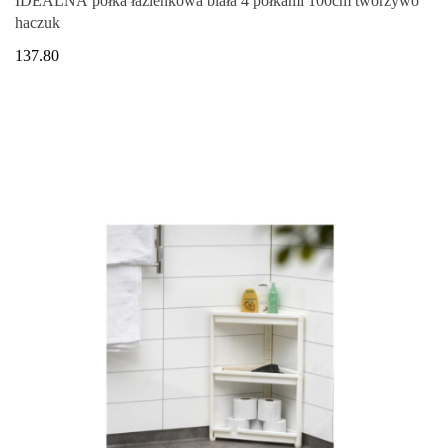
IDEALNA półka łazienkowa biała 4 półkami 100cm tworzywo
haczuk
137.80