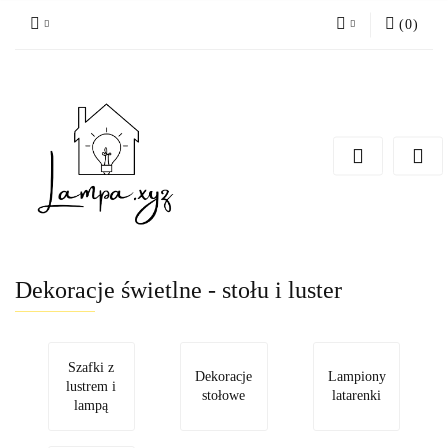
(
0
)
Zaloguj się
Zarejestruj się
Dodaj zgłoszenie
Dekoracje świetlne - stołu i luster
Szafki z
Dekoracje
Lampiony
lustrem i
stołowe
latarenki
lampą