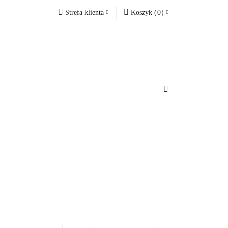
Strefa klienta
Koszyk
(
0
)
cesoria do domu
Zaloguj się
Koszyk jest pusty
Zarejestruj się
Dodaj zgłoszenie
x
u
Do bezpłatnej dostawy brakuje
-,--
Darmowa dostawa!
Suma
0 zł
Cena uwzględnia rabaty