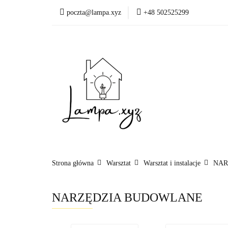
poczta@lampa.xyz
+48 502525299
Oświetlenie wewnętr
Okazje - ostatnie sztu
Oświetleni
Akcesoria
Strona główna
Warsztat
Warsztat i instalacje
NAR
NARZĘDZIA BUDOWLANE