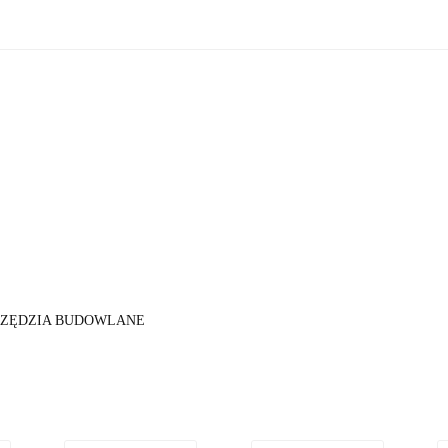
zne
Oświetlenie zewnętrzne
Akcesoria do ogrodu
Ak
ki!
e wewnętrzne
Oświetlenie zewnętrzne
Akcesoria do ogrod
 do domu
Okazje - ostatnie sztuki!
ZĘDZIA BUDOWLANE