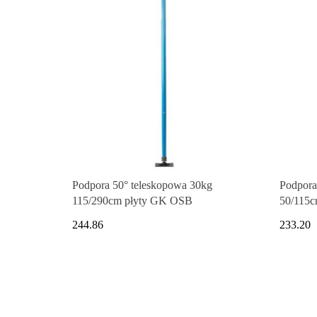
Podpora 50° teleskopowa 30kg
Podpora
115/290cm płyty GK OSB
50/115
244.86
233.20