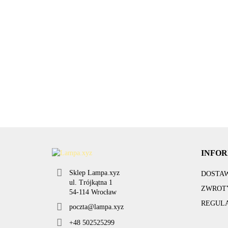
ochronne
Ko
kabel
Lampka pałka
24.99
Lampa punktowa
li
przedłużacz
magnes LED
taras 45mm LED
B
IP44
100lm czujka
68
IP67 12V ciepła
S
45.00
487.60
ruchu baterie
10szt MAXI
3xAA
INFO
Sklep Lampa.xyz
DOSTA
ul. Trójkątna 1
ZWROTY
54-114 Wrocław
REGUL
poczta@lampa.xyz
+48 502525299