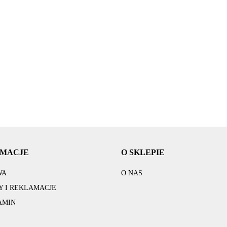
1000kg 20m 2
Drabina 265cm
Drabina 185cm
Grze
sz bambus 3
haki gruba lina
do zejścia porcie
do zejścia porcie
elek
try czarny mat
domowy dżwig
z jachtu statku
z jachtu statku
ście
AMBOO pedał
300.00
3074.00
2400.00
742
.00
budowę
pomostu
pomostu
120
TELL
pilot
RMACJE
O SKLEPIE
WA
O NAS
 I REKLAMACJE
AMIN