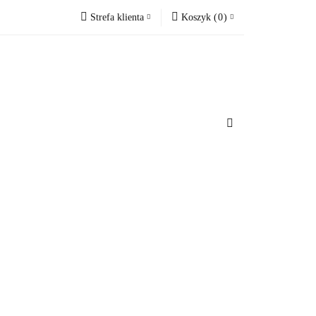
Strefa klienta
Koszyk
(
0
)
cesoria do domu
Zaloguj się
Koszyk jest pusty
Zarejestruj się
Dodaj zgłoszenie
x
u
Do bezpłatnej dostawy brakuje
-,--
Darmowa dostawa!
Suma
0 zł
Cena uwzględnia rabaty