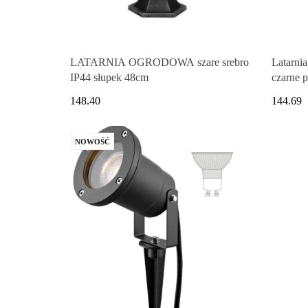
LATARNIA OGRODOWA szare srebro
Latarni
IP44 słupek 48cm
czarne p
148.40
144.69
NOWOŚĆ