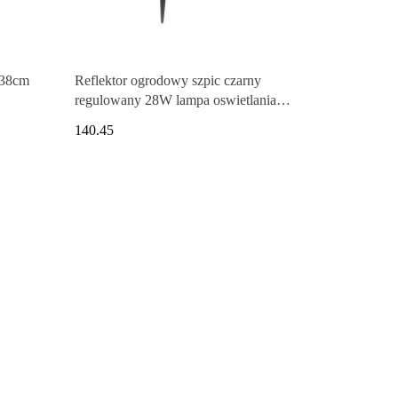
 38cm
Reflektor ogrodowy szpic czarny
regulowany 28W lampa oswietlania
roślin ogrodowych
140.45