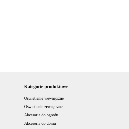
jnik
Haczyki wieszaki
tryczny
uchwyt 5szt
Kosz odpady biurowy
nny biały
gumowane
.00
domowy 3l Biały
0W termostat
114.99
warsztat szyn
otwierany nogą wkład
89.04
tablic
plastikowy
Kategorie produktowe
Oświetlenie wewnętrzne
Oświetlenie zewnętrzne
Akcesoria do ogrodu
Akcesoria do domu