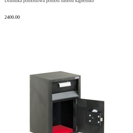
Drabinka pomostowa pomost basenu kąpielisko
2400.00