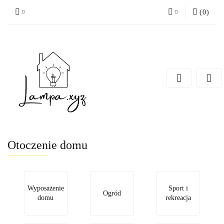
(
0
)
Zaloguj się
Zarejestruj się
Dodaj zgłoszenie
Otoczenie domu
Wyposażenie
Sport i
Ogród
domu
rekreacja