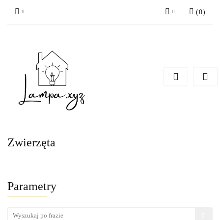
(
0
)
Zaloguj się
Zarejestruj się
Dodaj zgłoszenie
Zwierzęta
Parametry