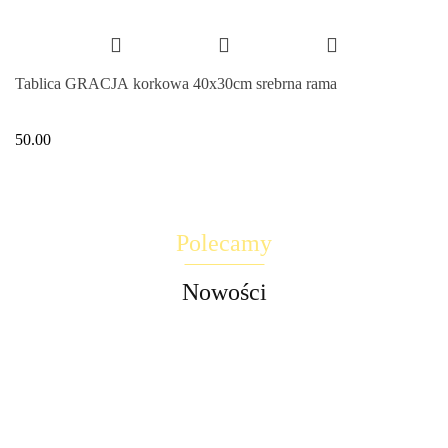
Tablica GRACJA korkowa 40x30cm srebrna rama
50.00
Polecamy
Nowości
Lampka
Drabina
Drabina
1000kg