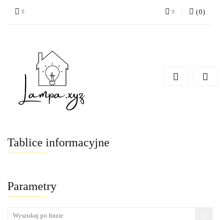
(
0
)
Zaloguj się
Zarejestruj się
Dodaj zgłoszenie
Tablice informacyjne
Parametry