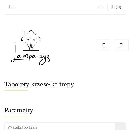
(
0
)
Zaloguj się
Zarejestruj się
Dodaj zgłoszenie
Taborety krzesełka trepy
Parametry