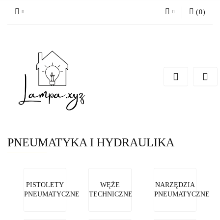
(
0
)
Zaloguj się
Zarejestruj się
Dodaj zgłoszenie
PNEUMATYKA I HYDRAULIKA
PISTOLETY
WĘŻE
NARZĘDZIA
PNEUMATYCZNE
TECHNICZNE
PNEUMATYCZNE