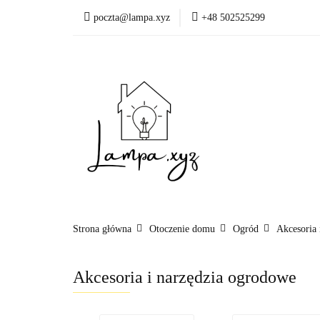
poczta@lampa.xyz
+48 502525299
Oświetlenie wewnętr
Okazje - ostatnie sztu
Oświetleni
Akcesoria
Strona główna
Otoczenie domu
Ogród
Akcesoria 
Akcesoria i narzędzia ogrodowe