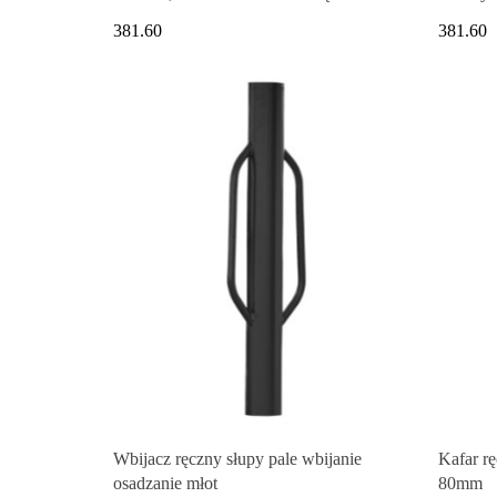
galwanizowana
381.60
381.60
Wbijacz ręczny słupy pale wbijanie
Kafar r
osadzanie młot
80mm