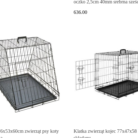
oczko 2,5cm 40mm srebrna sześ
galwanizowana
636.00
76x53x60cm zwierząt psy koty
Klatka zwierząt kojec 77x47x58
a
składany