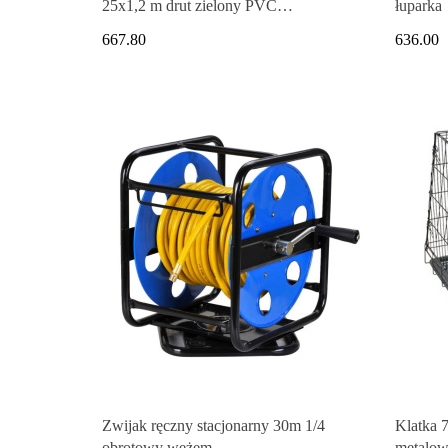
25x1,2 m drut zielony PVC
łuparka
galwanizowany
667.80
636.00
Zwijak ręczny stacjonarny 30m 1/4
Klatka 
obrotowy wężem
metalow