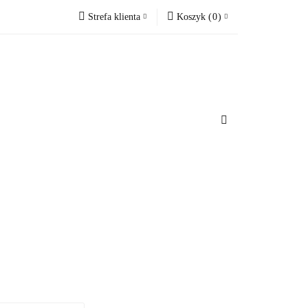
Strefa klienta
Koszyk
(
0
)
cesoria do domu
Zaloguj się
Koszyk jest pusty
Zarejestruj się
Dodaj zgłoszenie
x
u
Do bezpłatnej dostawy brakuje
-,--
Darmowa dostawa!
Suma
0 zł
Cena uwzględnia rabaty