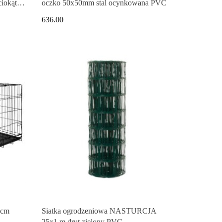
ciokątna
oczko 50x50mm stal ocynkowana PVC
636.00
 cm
Siatka ogrodzeniowa NASTURCJA
25x1 m drut zielony PVC