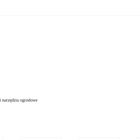
zne
Oświetlenie zewnętrzne
Akcesoria do ogrodu
Ak
ki!
e wewnętrzne
Oświetlenie zewnętrzne
Akcesoria do ogrod
 do domu
Okazje - ostatnie sztuki!
i narzędzia ogrodowe