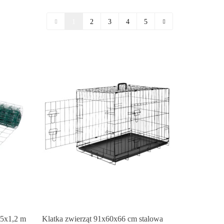
1
2
3
4
5
5x1,2 m
Klatka zwierząt 91x60x66 cm stalowa