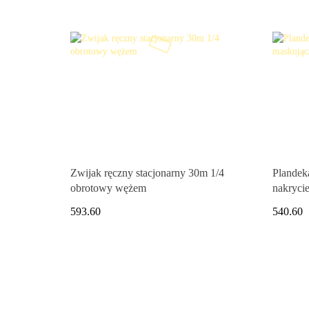
Zwijak ręczny stacjonarny 30m 1/4
Plande
obrotowy wężem
nakryci
593.60
540.60