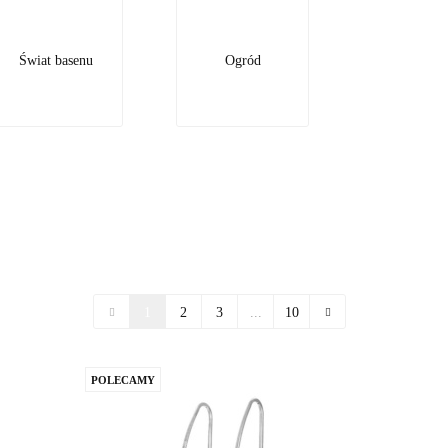
Świat basenu
Ogród
1
2
3
...
10
POLECAMY