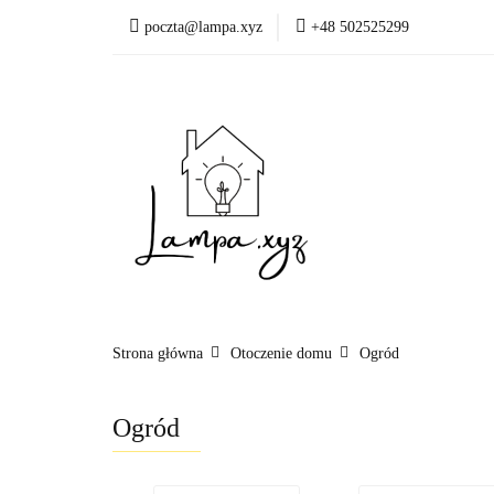
poczta@lampa.xyz
+48 502525299
Oświetlenie wewnętr
Okazje - ostatnie sztu
Oświetleni
Akcesoria
Strona główna
Otoczenie domu
Ogród
Ogród