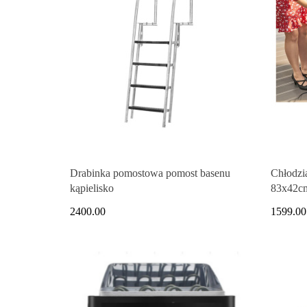
Drabinka pomostowa pomost basenu
Chłodz
kąpielisko
83x42cm
tempera
2400.00
1599.00