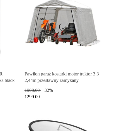
ER
Pawilon garaż kosiarki motor traktor 3 3
a black
2,44m przestawny zamykany
1908.00
-32%
1299.00