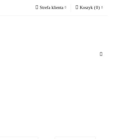
Strefa klienta
Koszyk
(
0
)
cesoria do domu
Zaloguj się
Koszyk jest pusty
Zarejestruj się
Dodaj zgłoszenie
x
u
Do bezpłatnej dostawy brakuje
-,--
Darmowa dostawa!
Suma
0 zł
Cena uwzględnia rabaty