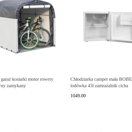
garaż kosiarki motor rowery
Chłodziarka camper mała BOB
wny zamykany
lodówka 43l zamrazalnik cicha
1049.00