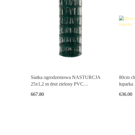
Siatka ogrodzeniowa NASTURCJA
80cm ch
25x1,2 m drut zielony PVC
łuparka
galwanizowany
667.80
636.00