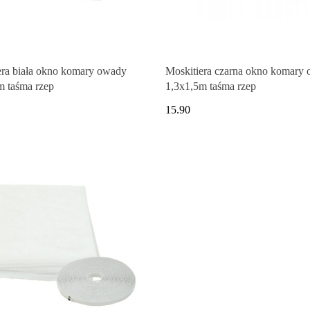
era biała okno komary owady
Moskitiera czarna okno komary
m taśma rzep
1,3x1,5m taśma rzep
15.90