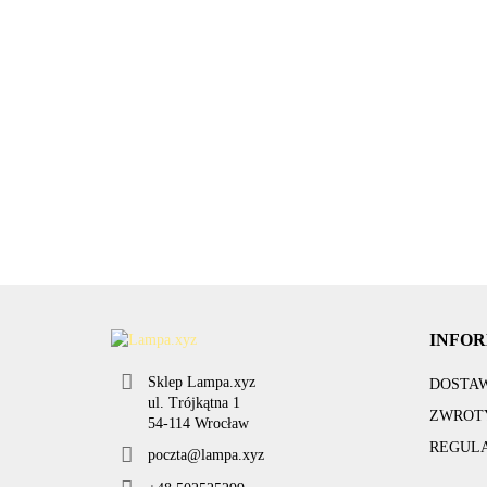
ochronne
Ko
kabel
Lampka pałka
24.99
Lampa punktowa
li
przedłużacz
magnes LED
taras 45mm LED
B
IP44
100lm czujka
68
IP67 12V ciepła
S
45.00
487.60
ruchu baterie
10szt MAXI
3xAA
INFO
Sklep Lampa.xyz
DOSTA
ul. Trójkątna 1
ZWROTY
54-114 Wrocław
REGUL
poczta@lampa.xyz