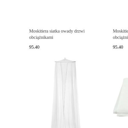
Moskitiera siatka owady drzwi
Moskiti
obciążnikami
obciążn
95.40
95.40