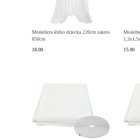
Moskitiera łóżko dziecka 220cm zakres
Moskiti
850cm
1,3x1,5
18.00
15.90