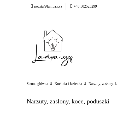
poczta@lampa.xyz
+48 502525299
Oświetlenie wewnętr
Okazje - ostatnie sztu
Oświetleni
Akcesoria
Strona główna
Kuchnia i łazienka
Narzuty, zasłony, 
Narzuty, zasłony, koce, poduszki