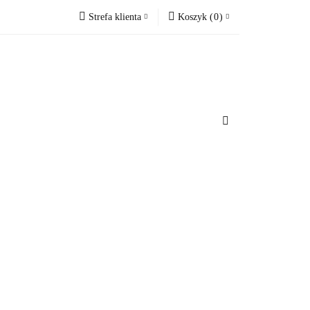
Strefa klienta
Koszyk
(
0
)
cesoria do domu
Zaloguj się
Koszyk jest pusty
Zarejestruj się
Dodaj zgłoszenie
x
u
Do bezpłatnej dostawy brakuje
-,--
Darmowa dostawa!
Suma
0 zł
Cena uwzględnia rabaty