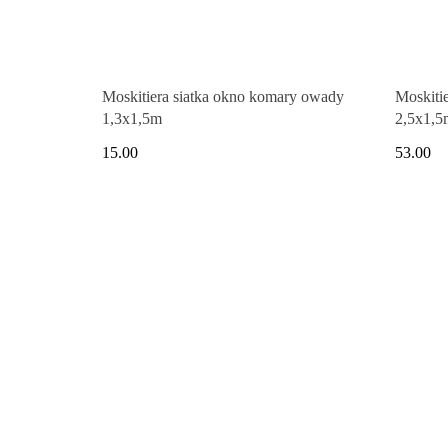
Moskitiera siatka okno komary owady
Moskiti
1,3x1,5m
2,5x1,5
15.00
53.00
Pudełko