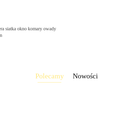
Produkt niedostępny
era siatka okno komary owady
m
Polecamy
Nowości