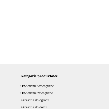
jnik
Haczyki wieszaki
tryczny
uchwyt 5szt
Kosz odpady biurowy
nny biały
gumowane
.00
domowy 3l Biały
0W termostat
114.99
warsztat szyn
otwierany nogą wkład
89.04
tablic
plastikowy
Kategorie produktowe
Oświetlenie wewnętrzne
Oświetlenie zewnętrzne
Akcesoria do ogrodu
Akcesoria do domu