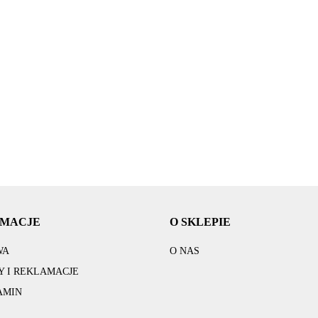
1000kg 20m 2
Drabina 265cm
Drabina 185cm
Grze
sz bambus 3
haki gruba lina
do zejścia porcie
do zejścia porcie
elek
try czarny mat
domowy dżwig
z jachtu statku
z jachtu statku
ście
AMBOO pedał
300.00
3074.00
2400.00
742
.00
budowę
pomostu
pomostu
120
TELL
pilot
RMACJE
O SKLEPIE
WA
O NAS
 I REKLAMACJE
AMIN