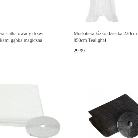
era siatka owady drzwi
Moskitiera łóżko dziecka 220cm 
ikami gąbka magiczna
850cm Tealight4
29.99