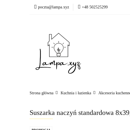
poczta@lampa.xyz
+48 502525299
Oświetlenie wewnętr
Okazje - ostatnie sztu
Oświetleni
Akcesoria
Strona główna
Kuchnia i łazienka
Akcesoria kuchenn
Suszarka naczyń standardowa 8x39