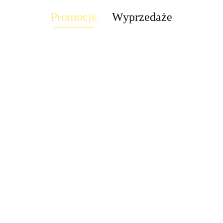
Promocje
Wyprzedaże
Suszarka
Suszarka
yń
Suszarka naczyń
naczyń
Suszarka naczyń
Su
naczyń zwykła
wa
szafkowa
standardowa
szafkowa
sz
prosta
50.09
50.09
0
8x56x28 biała
8x39,5x39,5
9x76x28 elem
9x
8x29,5x39,5
74.20
286.20
26
stalowa
mocujące
mo