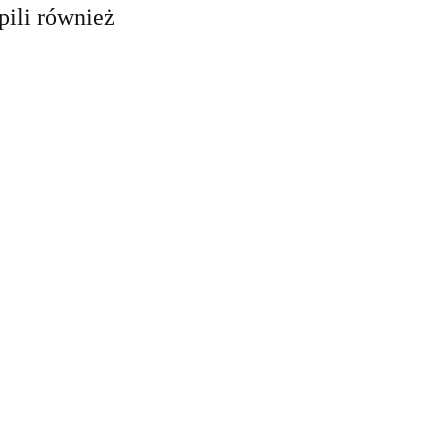
pili również
Lampa UFO
Lampa latarnia
dyskotekowa
Lampa
RUST kinkiet
led efekt disco
ALUMINIOWA
IP23 brązowa
66.78
328.60
obrotowa rgb
LOFT BLACK
lampa elewację
65.00
kinkiet IP44 E27
czarna