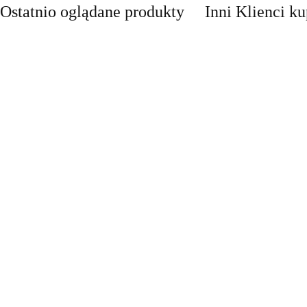
Ostatnio oglądane produkty
Inni Klienci ku
LED Lampa
Lampa
UFO disco
Lampa kinkiet
Lampa LED
stroboskop
obrotowa rgb
dół RAST IP44
Stixx baterie
58.30
disco led 30W
7 LED
tealight4
222.60
LED solar
nocna czujka
pilot obrotowa
TICK
90.00
58.30
słoneczny
ruchu szafa
rgb
t4
ścienna
szuflady