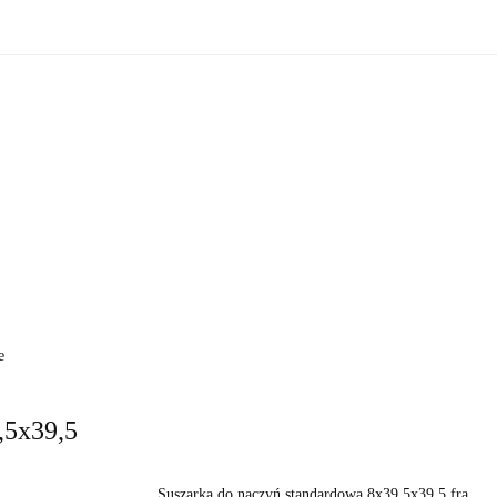
zne
Oświetlenie zewnętrzne
Akcesoria do ogrodu
Ak
ki!
e wewnętrzne
Oświetlenie zewnętrzne
Akcesoria do ogrod
 do domu
Okazje - ostatnie sztuki!
e
,5x39,5
Suszarka do naczyń standardowa 8x39,5x39,5 fra