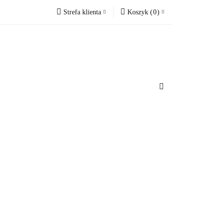
Strefa klienta
Koszyk
(
0
)
cesoria do domu
Zaloguj się
Koszyk jest pusty
Zarejestruj się
Dodaj zgłoszenie
x
u
Do bezpłatnej dostawy brakuje
-,--
Darmowa dostawa!
Suma
0 zł
Cena uwzględnia rabaty