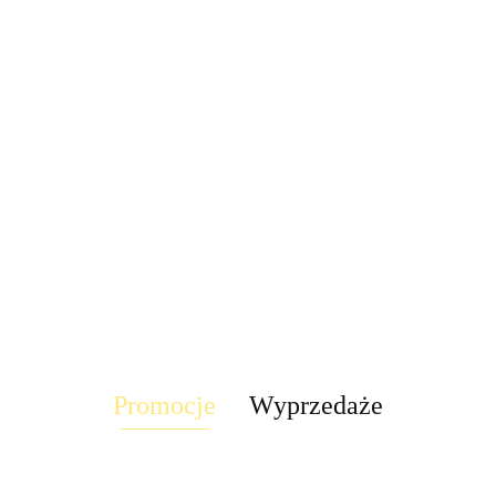
LED Lampa
Lampa
UFO disco
Lampa kinkiet
Lampa LED
stroboskop
obrotowa rgb
dół RAST IP44
Stixx baterie
58.30
disco led 30W
7 LED
tealight4
222.60
LED solar
nocna czujka
pilot obrotowa
TICK
90.00
58.30
słoneczny
ruchu szafa
rgb
t4
ścienna
szuflady
Promocje
Wyprzedaże