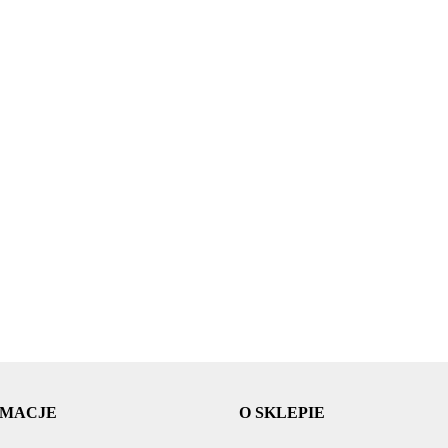
Suszarka
Suszarka
yń
Suszarka naczyń
naczyń
Suszarka naczyń
Su
naczyń zwykła
wa
szafkowa
standardowa
szafkowa
sz
prosta
50.09
50.09
0
8x56x28 biała
8x39,5x39,5
9x76x28 elem
9x
8x29,5x39,5
74.20
286.20
26
stalowa
mocujące
mo
RMACJE
O SKLEPIE