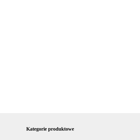
szarka naczyń
Urządzenie ATOS
afkowa
Suszarka naczyń do
laminowania
56x29 elem
zabudowy
papieru A4 5
5.00
150.26
cujące
12x76,5x25 el.
arkuszy
311.64
mocujące stal
Kategorie produktowe