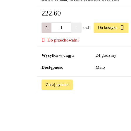
222.60
szt.
Do koszyka
Do przechowalni
Wysyłka w ciągu
24 godziny
Dostępność
Mało
Zadaj pytanie