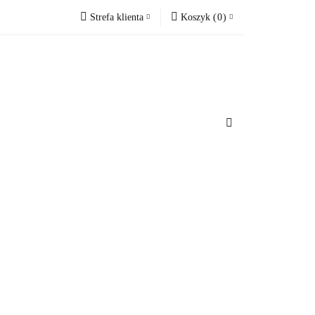
Strefa klienta
Koszyk
(
0
)
cesoria do domu
Zaloguj się
Koszyk jest pusty
Zarejestruj się
Dodaj zgłoszenie
x
u
Do bezpłatnej dostawy brakuje
-,--
Darmowa dostawa!
Suma
0 zł
Cena uwzględnia rabaty