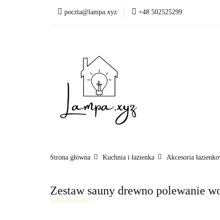
poczta@lampa.xyz
+48 502525299
Oświetlenie wewnętr
Okazje - ostatnie sztu
Oświetleni
Akcesoria
Strona główna
Kuchnia i łazienka
Akcesoria łazienk
Zestaw sauny drewno polewanie wo