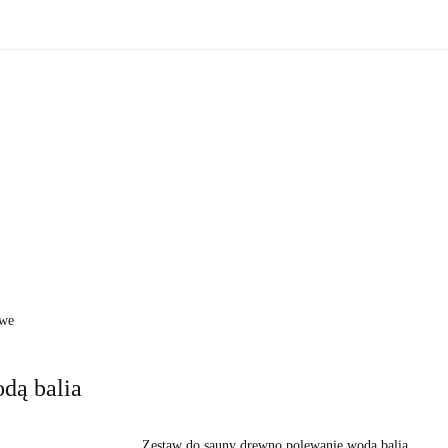
zne
Oświetlenie zewnętrzne
Akcesoria do ogrodu
Ak
ki!
e wewnętrzne
Oświetlenie zewnętrzne
Akcesoria do ogrod
 do domu
Okazje - ostatnie sztuki!
owe
dą balia
Zestaw do sauny drewno polewanie wodą balia