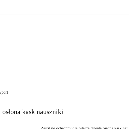
zne
Oświetlenie zewnętrzne
Akcesoria do ogrodu
Ak
ki!
e wewnętrzne
Oświetlenie zewnętrzne
Akcesoria do ogrod
 do domu
Okazje - ostatnie sztuki!
Sport
 osłona kask nauszniki
Zeststaw ochronny dla pilarza drwala osłona kask nau