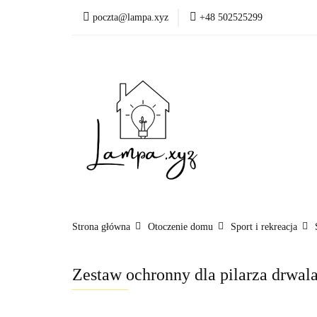
poczta@lampa.xyz
+48 502525299
Oświetlenie wewnętr
Okazje - ostatnie sztu
Oświetleni
Akcesoria
Strona główna
Otoczenie domu
Sport i rekreacja
Zestaw ochronny dla pilarza drwala