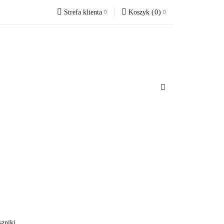
Strefa klienta
Koszyk
(
0
)
cesoria do domu
Zaloguj się
Koszyk jest pusty
Zarejestruj się
Dodaj zgłoszenie
x
u
Do bezpłatnej dostawy brakuje
-,--
Darmowa dostawa!
Suma
0 zł
Cena uwzględnia rabaty
szniki