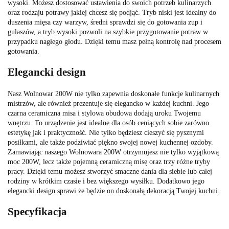
wysoki. Możesz dostosować ustawienia do swoich potrzeb kulinarzych
oraz rodzaju potrawy jakiej chcesz się podjąć. Tryb niski jest idealny do
duszenia mięsa czy warzyw, średni sprawdzi się do gotowania zup i
gulaszów, a tryb wysoki pozwoli na szybkie przygotowanie potraw w
przypadku nagłego głodu. Dzięki temu masz pełną kontrolę nad procesem
gotowania.
Elegancki design
Nasz Wolnowar 200W nie tylko zapewnia doskonałe funkcje kulinarnych
mistrzów, ale również prezentuje się elegancko w każdej kuchni. Jego
czarna ceramiczna misa i stylowa obudowa dodają uroku Twojemu
wnętrzu. To urządzenie jest idealne dla osób ceniących sobie zarówno
estetykę jak i praktyczność. Nie tylko będziesz cieszyć się pysznymi
posiłkami, ale także podziwiać piękno swojej nowej kuchennej ozdoby.
Zamawiając naszego Wolnowara 200W otrzymujesz nie tylko wyjątkową
moc 200W, lecz także pojemną ceramiczną misę oraz trzy różne tryby
pracy. Dzięki temu możesz stworzyć smaczne dania dla siebie lub całej
rodziny w krótkim czasie i bez większego wysiłku. Dodatkowo jego
elegancki design sprawi że będzie on doskonałą dekoracją Twojej kuchni.
Specyfikacja