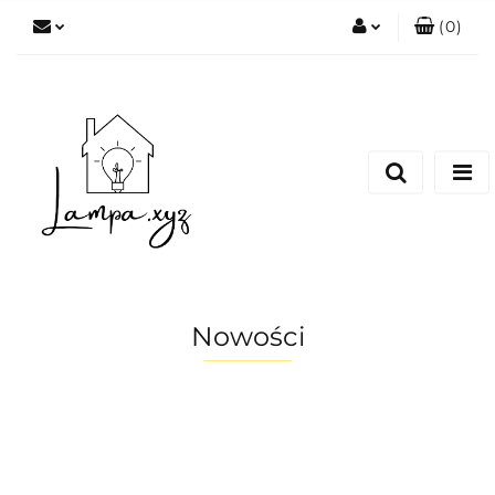
(
0
)
Zaloguj się
Zarejestruj się
Dodaj zgłoszenie
Nowości