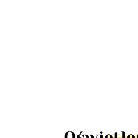
LED Lamp
Lampa słupek
schody IP
Lampy wbijane
ogrodowa UFFI
LED 10szt
solarne
LED 1W IP44
380.00
424.00
TICK pun
ogrodowe MARS
stal nierdzewna
110.00
tealight4
LED IP65 10
2szt
sztuk 5m 10x2lm