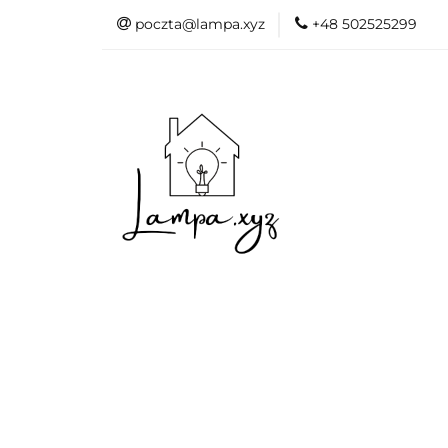
poczta@lampa.xyz
+48 502525299
Oświetlenie wew
Akcesoria do d
Oświetl
Akcesori
Okazje - 