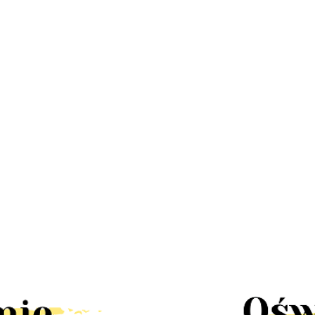
LED
Lampa
Lampa
Lampa
Lampa LED
a
stroboskop
UFO disco
kinkiet dół
Stixx baterie
58.30
67
disco led
obrotowa
222.60
RAST IP44
nocna czujka
 mini
30W pilot
90.00
58.30
rgb
LED solar
ruchu szafa
k
obrotowa
tealight4
słoneczny
szuflady
rgb
ścienna