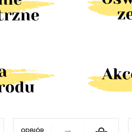
ODBIÓR
we