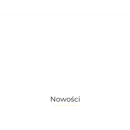
nętrzne
Oświetlenie zewnętrzne
Akcesoria 
omu
Okazje - ostatnie sztuki!
enie wewnętrzne
Oświetlenie zewnętrzne
a do ogrodu
Akcesoria do domu
ostatnie sztuki!
Nowości