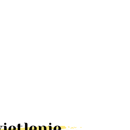
Lampa UFO
Lampa
Lampa
dyskotekowa
latarnia RUST
ALUMINIOWA
led efekt
kinkiet IP23
LOFT BLACK
66.78
328.60
65.00
disco
brązowa
kinkiet IP44
obrotowa
lampa
E27 czarna
rgb
elewację