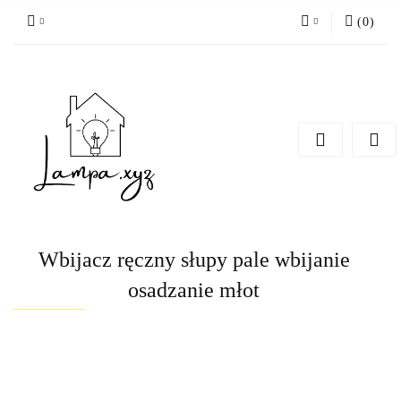
(
0
)
Zaloguj się
Zarejestruj się
Dodaj zgłoszenie
Wbijacz ręczny słupy pale wbijanie
osadzanie młot