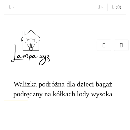
(
0
)
Zaloguj się
Zarejestruj się
Dodaj zgłoszenie
Walizka podróżna dla dzieci bagaż
podręczny na kółkach lody wysoka