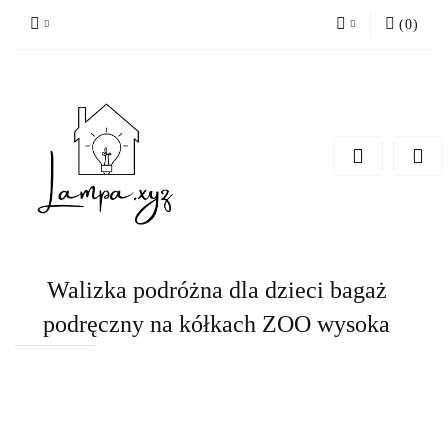
(
0
)
Zaloguj się
Zarejestruj się
Dodaj zgłoszenie
Walizka podróżna dla dzieci bagaż
podręczny na kółkach ZOO wysoka