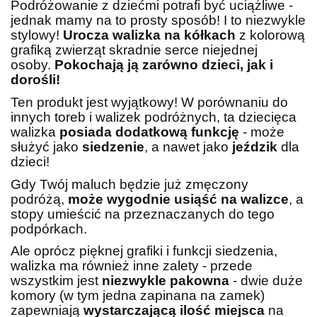
Podróżowanie z dziećmi potrafi być uciążliwe -
jednak mamy na to prosty sposób! I to niezwykle
stylowy!
Urocza walizka na kółkach
z kolorową
grafiką zwierząt skradnie serce niejednej
osoby.
Pokochają ją zarówno dzieci, jak i
dorośli!
Ten produkt jest wyjątkowy! W porównaniu do
innych toreb i walizek podróżnych, ta dziecięca
walizka
posiada dodatkową funkcję
- może
służyć jako
siedzenie
, a nawet jako
jeździk
dla
dzieci!
Gdy Twój maluch będzie już zmęczony
podróżą,
może wygodnie usiąść na walizce
, a
stopy umieścić na przeznaczanych do tego
podpórkach.
Ale oprócz pięknej grafiki i funkcji siedzenia,
walizka ma również inne zalety - przede
wszystkim jest
niezwykle pakowna
- dwie duże
komory (w tym jedna zapinana na zamek)
zapewniają
wystarczającą ilość
miejsca
na