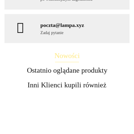
poczta@lampa.xyz
Zadaj pytanie
Nowości
Ostatnio oglądane produkty
Inni Klienci kupili również
Lampa
LED
LED
Lampa
Lampy