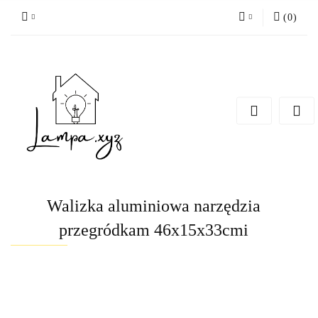
(
0
)
Zaloguj się
Zarejestruj się
Dodaj zgłoszenie
Walizka aluminiowa narzędzia
przegródkam 46x15x33cmi