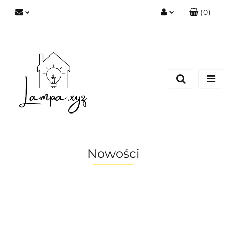
(
0
)
Zaloguj się
Zarejestruj się
Dodaj zgłoszenie
Nowości