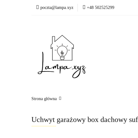
poczta@lampa.xyz
+48 502525299
Oświetlenie wewnętr
Okazje - ostatnie sztu
Oświetleni
Akcesoria
Strona główna
Uchwyt garażowy box dachowy su