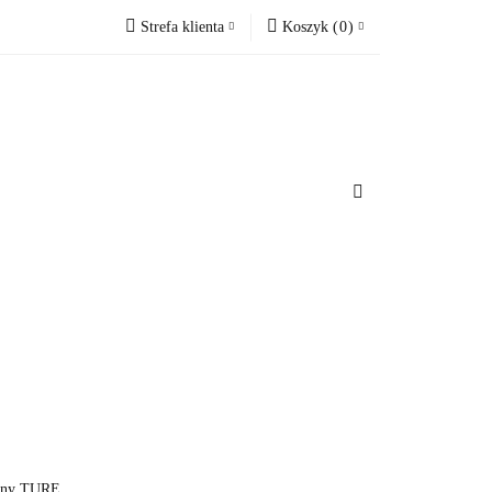
Strefa klienta
Koszyk
(
0
)
cesoria do domu
Zaloguj się
Koszyk jest pusty
Zarejestruj się
Dodaj zgłoszenie
x
u
Do bezpłatnej dostawy brakuje
-,--
Darmowa dostawa!
Suma
0 zł
Cena uwzględnia rabaty
gany TURE