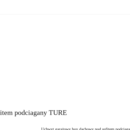
zne
Oświetlenie zewnętrzne
Akcesoria do ogrodu
Ak
ki!
e wewnętrzne
Oświetlenie zewnętrzne
Akcesoria do ogrod
 do domu
Okazje - ostatnie sztuki!
fitem podciagany TURE
Uchwyt garażowy box dachowy pod sufitem podcia