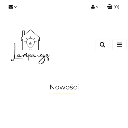
(
0
)
Zaloguj się
Zarejestruj się
Dodaj zgłoszenie
Nowości