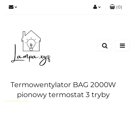
(
0
)
Zaloguj się
Zarejestruj się
Dodaj zgłoszenie
Termowentylator BAG 2000W
pionowy termostat 3 tryby