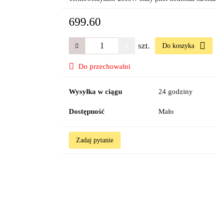
699.60
szt.
Do koszyka
Do przechowalni
Wysyłka w ciągu
24 godziny
Dostępność
Mało
Zadaj pytanie