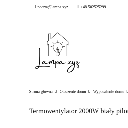
poczta@lampa.xyz
+48 502525299
Oświetlenie wewnętr
Okazje - ostatnie sztu
Oświetleni
Akcesoria
Strona główna
Otoczenie domu
Wyposażenie domu
Termowentylator 2000W biały pilot