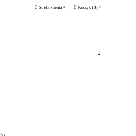
Strefa klienta
Koszyk
(
0
)
cesoria do domu
Zaloguj się
Koszyk jest pusty
Zarejestruj się
Dodaj zgłoszenie
x
u
Do bezpłatnej dostawy brakuje
-,--
Darmowa dostawa!
Suma
0 zł
Cena uwzględnia rabaty
fra