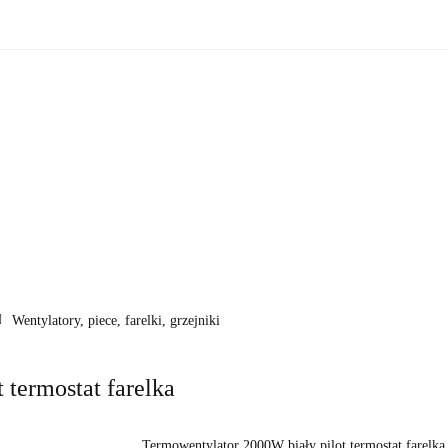
zne
Oświetlenie zewnętrzne
Akcesoria do ogrodu
Ak
ki!
e wewnętrzne
Oświetlenie zewnętrzne
Akcesoria do ogrod
 do domu
Okazje - ostatnie sztuki!
Wentylatory, piece, farelki, grzejniki
 termostat farelka
Termowentylator 2000W biały pilot termostat farelka 