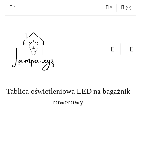
(
0
)
Zaloguj się
Zarejestruj się
Dodaj zgłoszenie
Tablica oświetleniowa LED na bagażnik
rowerowy