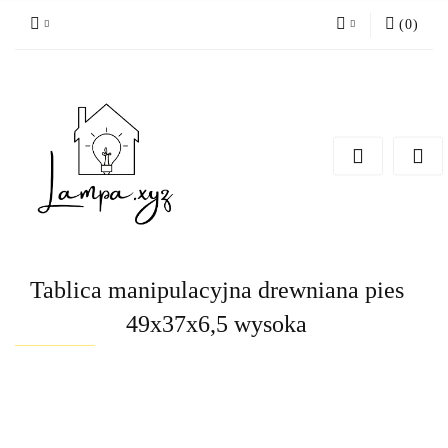
(
0
)
Zaloguj się
Zarejestruj się
Dodaj zgłoszenie
Tablica manipulacyjna drewniana pies
49x37x6,5 wysoka