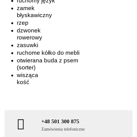
ruchomy język
zamek
błyskawiczny
rzep
dzwonek
rowerowy
zasuwki
ruchome kółko do mebli
otwierana buda z psem
(sorter)
wisząca
kość
+48 501 300 875
Zamówienia telefoniczne