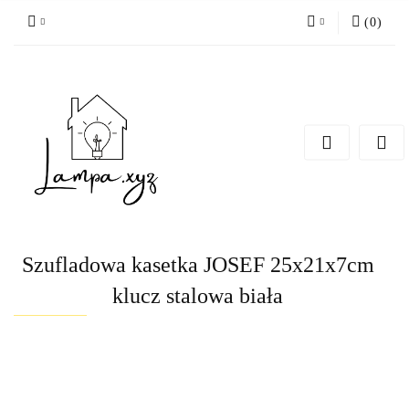
(
0
)
Zaloguj się
Zarejestruj się
Dodaj zgłoszenie
Szufladowa kasetka JOSEF 25x21x7cm
klucz stalowa biała