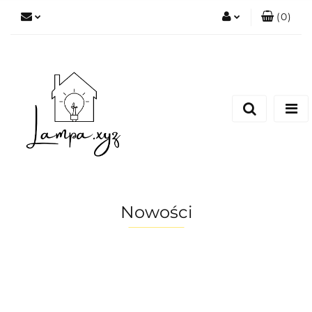
(
0
)
Zaloguj się
Zarejestruj się
Dodaj zgłoszenie
Nowości