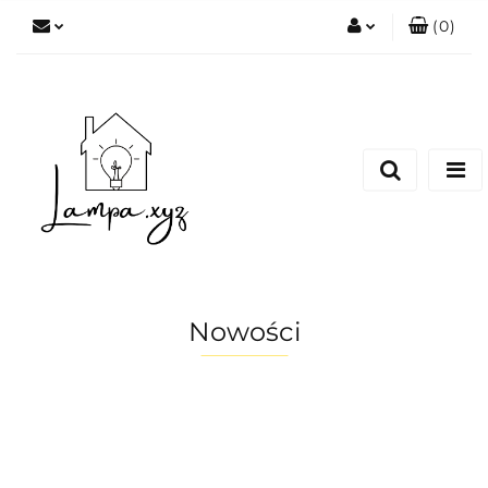
(
0
)
Zaloguj się
Zarejestruj się
Dodaj zgłoszenie
Nowości