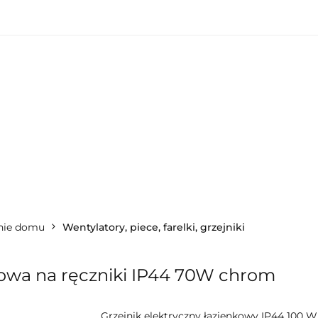
nętrzne
Oświetlenie zewnętrzne
Akcesoria 
omu
Okazje - ostatnie sztuki!
enie wewnętrzne
Oświetlenie zewnętrzne
a do ogrodu
Akcesoria do domu
ostatnie sztuki!
nie domu
Wentylatory, piece, farelki, grzejniki
kowa na ręczniki IP44 70W chrom
Grzejnik elektryczny łazienkowy IP44 100 