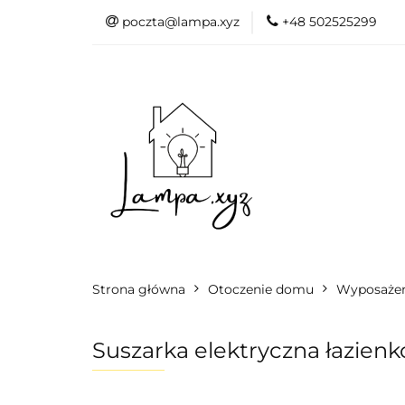
poczta@lampa.xyz
+48 502525299
Oświetlenie wew
Akcesoria do d
Oświetl
Akcesori
Okazje - 
Strona główna
Otoczenie domu
Wyposaże
Suszarka elektryczna łazien