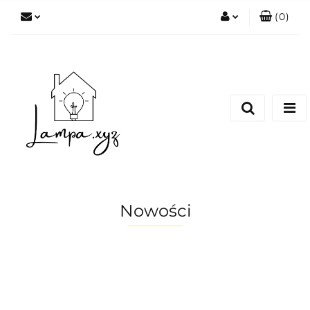
(
0
)
Zaloguj się
Zarejestruj się
Dodaj zgłoszenie
Nowości