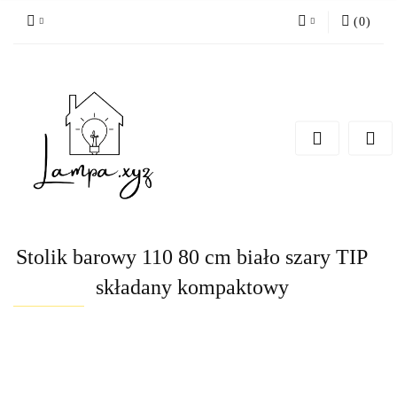
(
0
)
Zaloguj się
Zarejestruj się
Dodaj zgłoszenie
Stolik barowy 110 80 cm biało szary TIP
składany kompaktowy