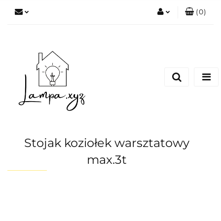
(
0
)
Zaloguj się
Zarejestruj się
Dodaj zgłoszenie
Stojak koziołek warsztatowy
max.3t