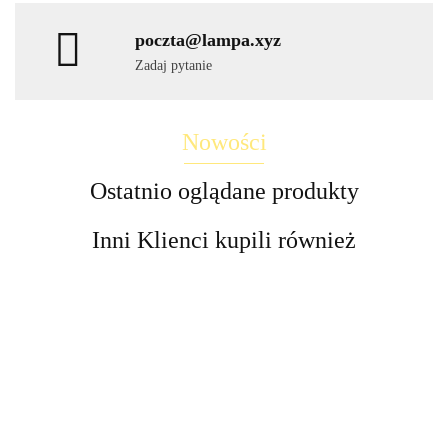
poczta@lampa.xyz
Zadaj pytanie
Nowości
Ostatnio oglądane produkty
Inni Klienci kupili również
Lampa
LED
LED
Lampa
Lampy
Lampa
LED
Lampa
Lampa
Lampa
kinkiet
wbijane
stroboskop
Stixx
schody
słupek
UFO
58.30
dół
380.00
solarne