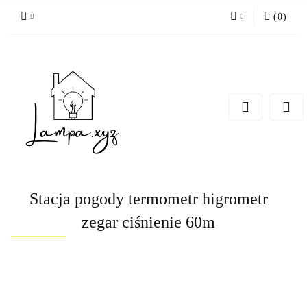
(
0
)
Zaloguj się
Zarejestruj się
Dodaj zgłoszenie
Stacja pogody termometr higrometr
zegar ciśnienie 60m