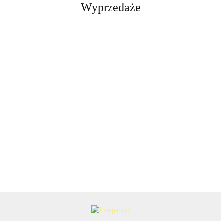
Wyprzedaże
Suszarka
Suszarka
EAGLE
Suszarka
Dywaniki
naczyń
naczyń
Suszarka
Sus
biały Ø
naczyń
wycieraczki
szafkowa
szafkowa
naczyń
nac
22cm
mata
286.20
74.20
284.99
rajdowe
9x76x28
8x56x28
122.43
zwykła
sta
E27
137.80
silikonowa
50.09
50.
SPORT alu
elem
biała
prosta
8x3
Lampa
kemping
PVC 4szt
mocujące
stalowa
8x29,5x39,5
wisząca
30x40
Markslojd
106553