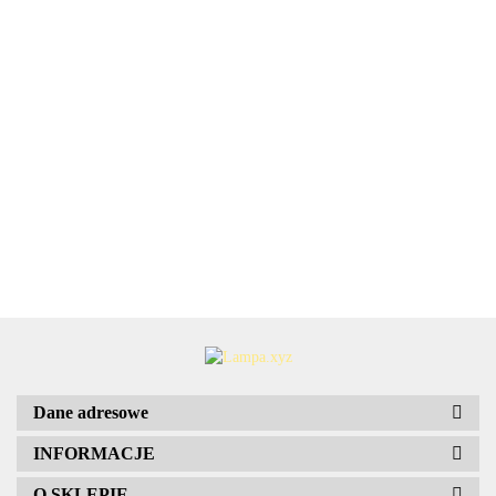
Suszarka
Suszarka
EAGLE
Suszarka
Dywaniki
naczyń
naczyń
Suszarka
Sus
biały Ø
naczyń
wycieraczki
szafkowa
szafkowa
naczyń
nac
22cm
mata
286.20
74.20
284.99
rajdowe
9x76x28
8x56x28
122.43
zwykła
sta
E27
137.80
silikonowa
50.09
50.
SPORT alu
elem
biała
prosta
8x3
Lampa
kemping
PVC 4szt
mocujące
stalowa
8x29,5x39,5
wisząca
30x40
Markslojd
106553
Dane adresowe
INFORMACJE
O SKLEPIE