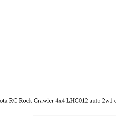
zne
Oświetlenie zewnętrzne
Akcesoria do ogrodu
Ak
ki!
e wewnętrzne
Oświetlenie zewnętrzne
Akcesoria do ogrod
 do domu
Okazje - ostatnie sztuki!
lota RC Rock Crawler 4x4 LHC012 auto 2w1 