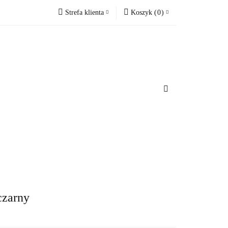
Strefa klienta
Koszyk
(
0
)
cesoria do domu
Zaloguj się
Koszyk jest pusty
Zarejestruj się
Dodaj zgłoszenie
x
u
Do bezpłatnej dostawy brakuje
-,--
Darmowa dostawa!
Suma
0 zł
Cena uwzględnia rabaty
czarny