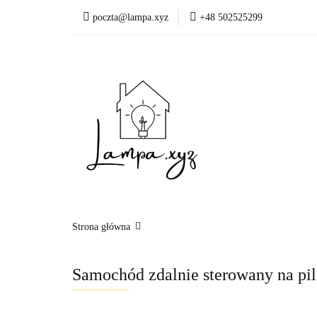
poczta@lampa.xyz
+48 502525299
Oświetlenie wewnętr
Okazje - ostatnie sztu
Oświetleni
Akcesoria
Strona główna
Samochód zdalnie sterowany na pi