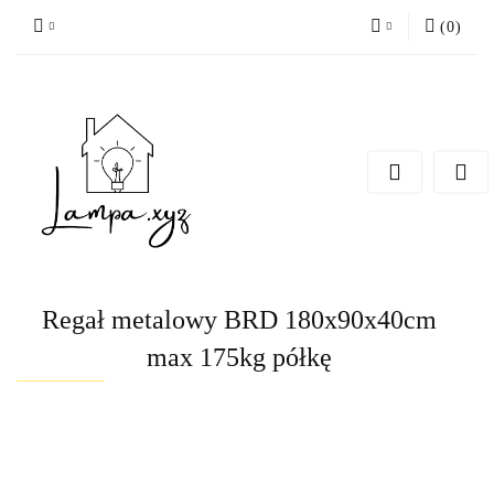
(
0
)
Zaloguj się
Zarejestruj się
Dodaj zgłoszenie
Regał metalowy BRD 180x90x40cm
max 175kg półkę