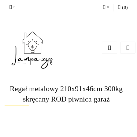
(
0
)
Zaloguj się
Zarejestruj się
Dodaj zgłoszenie
Regał metalowy 210x91x46cm 300kg
skręcany ROD piwnica garaż