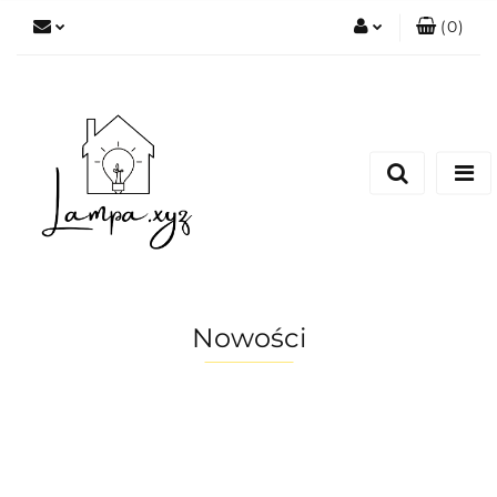
(
0
)
Zaloguj się
Zarejestruj się
Dodaj zgłoszenie
Nowości