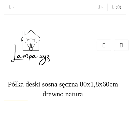
(
0
)
Zaloguj się
Zarejestruj się
Dodaj zgłoszenie
Półka deski sosna sęczna 80x1,8x60cm
drewno natura