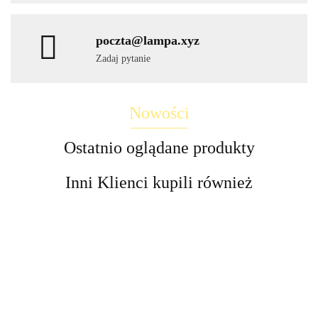
poczta@lampa.xyz
Zadaj pytanie
Nowości
Ostatnio oglądane produkty
Inni Klienci kupili również
Lampa
LED
LED
Lampa
Lampy
Lampa
LED
Lampa
Lampa
Lampa
kinkiet
wbijane