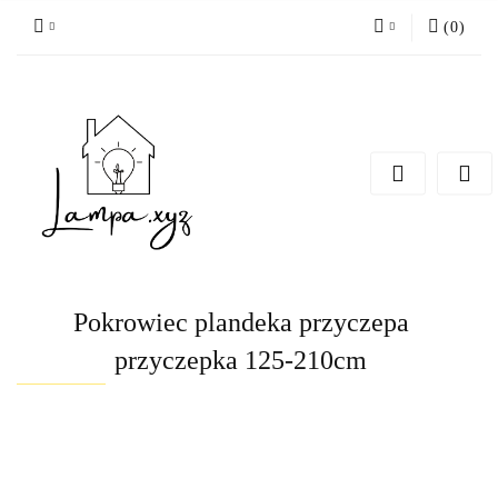
(
0
)
Zaloguj się
Zarejestruj się
Dodaj zgłoszenie
Pokrowiec plandeka przyczepa
przyczepka 125-210cm