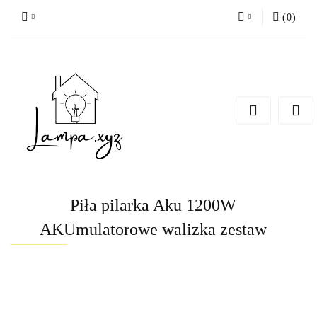
(
0
)
Zaloguj się
Zarejestruj się
Dodaj zgłoszenie
Piła pilarka Aku 1200W
AKUmulatorowe walizka zestaw