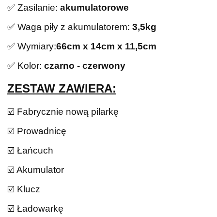
✅ Zasilanie:
akumulatorowe
✅ Waga piły z akumulatorem:
3,5kg
✅ Wymiary:
66cm x 14cm x 11,5cm
✅ Kolor:
czarno - czerwony
ZESTAW ZAWIERA:
☑️ Fabrycznie nową pilarkę
☑️ Prowadnicę
☑️ Łańcuch
☑️ Akumulator
☑️ Klucz
☑️ Ładowarkę