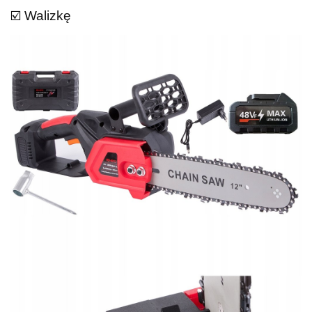
☑️ Walizkę