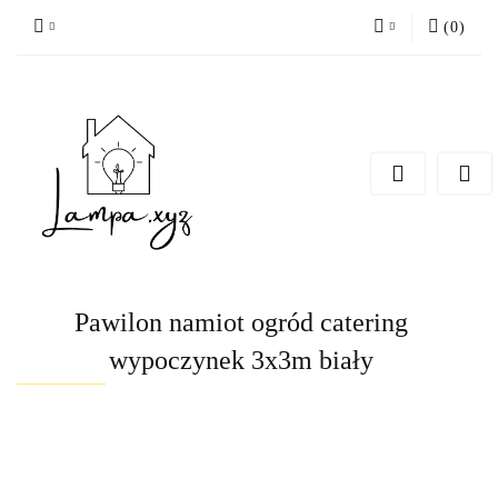
(
0
)
Zaloguj się
Zarejestruj się
Dodaj zgłoszenie
Pawilon namiot ogród catering
wypoczynek 3x3m biały