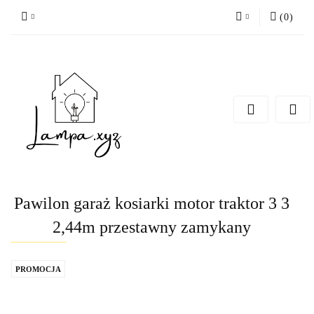
(
0
)
Zaloguj się
Zarejestruj się
Dodaj zgłoszenie
Pawilon garaż kosiarki motor traktor 3 3
2,44m przestawny zamykany
PROMOCJA