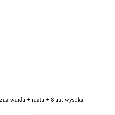
zne
Oświetlenie zewnętrzne
Akcesoria do ogrodu
Ak
ki!
e wewnętrzne
Oświetlenie zewnętrzne
Akcesoria do ogrod
 do domu
Okazje - ostatnie sztuki!
zna winda + mata + 8 aut wysoka