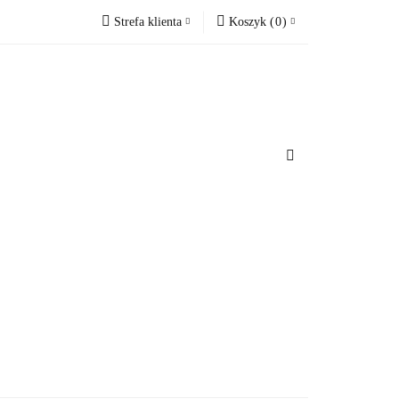
Strefa klienta
Koszyk
(
0
)
cesoria do domu
Zaloguj się
Koszyk jest pusty
Zarejestruj się
Dodaj zgłoszenie
x
u
Do bezpłatnej dostawy brakuje
-,--
Darmowa dostawa!
Suma
0 zł
Cena uwzględnia rabaty