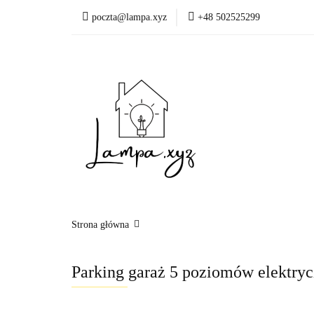
poczta@lampa.xyz
+48 502525299
Oświetlenie wewnętr
Okazje - ostatnie sztu
Oświetleni
Akcesoria
Strona główna
Parking garaż 5 poziomów elektryc