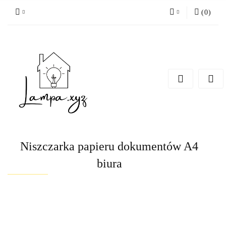
(
0
)
Zaloguj się
Zarejestruj się
Dodaj zgłoszenie
Niszczarka papieru dokumentów A4
biura