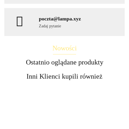
poczta@lampa.xyz
Zadaj pytanie
Nowości
Ostatnio oglądane produkty
Inni Klienci kupili również
Lampa
LED
LED
Lampa
Lampy
Lampa
LED
Lampa
Lampa
Lampa